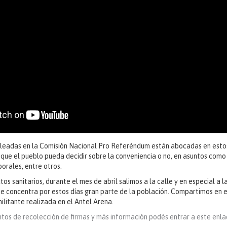
cleadas en la Comisión Nacional Pro Referéndum están abocadas en estos
 que el pueblo pueda decidir sobre la conveniencia o no, en asuntos como
borales, entre otros.
tos sanitarios, durante el mes de abril salimos a la calle y en especial a l
e concentra por estos días gran parte de la población. Compartimos en 
ilitante realizada en el Antel Arena.
tos de recolección de firmas y más información podés entrar a este enla