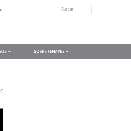
Buscar
to
Buscar
BUSCAR
SOS
SOBRE FENAPES
UC.