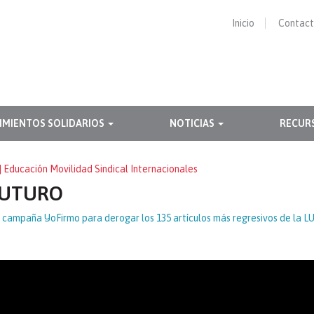
Inicio
Contac
IMIENTOS SOLIDARIOS
NOTICIAS
RECUR
| Educación Movilidad Sindical Internacionales
FUTURO
 campaña #YoFirmo para derogar los 135 artículos más regresivos de la L