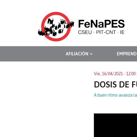
Pasar
al
contenido
principal
NAVEGACIÓN
AFILIACIÓN
EMPREND
PRINCIPAL
Vie, 16/04/2021 - 12:00
DOSIS DE 
A buen ritmo avanza la